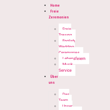
Home
Freie
Zeremonien
Freie
Trauung
English
Wedding
Ceremonies
Lebensfeiern
Musik
Service
Über
uns
Das
Team
Unser