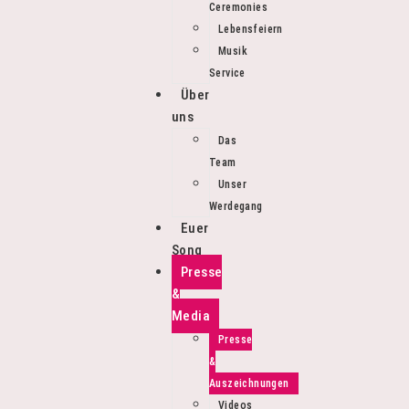
Ceremonies
Lebensfeiern
Musik
Service
Über
uns
Das
Team
Unser
Werdegang
Euer
Song
Presse
&
Media
Presse
Auszeichnungen
&
Auszeichnungen
Videos