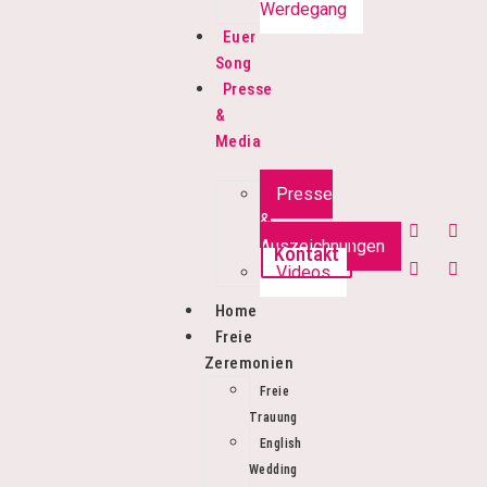
Werdegang
Euer
Song
Presse
&
Media
Presse
&
Auszeichnungen
Kontakt
Videos
Home
Freie
Zeremonien
Freie
Trauung
English
Wedding