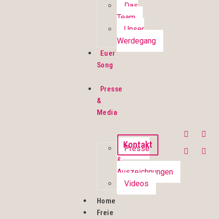
Das
Team
Unser
Werdegang
Euer
Song
Presse
&
Media
Kontakt
Presse
&
Auszeichnungen
Videos
Home
Freie