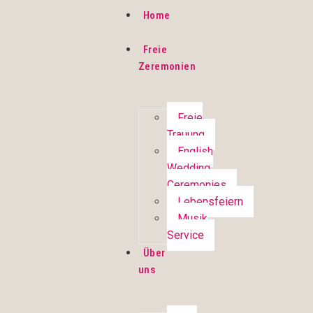
Home
Freie
Zeremonien
Freie
Trauung
English
Wedding
Ceremonies
Lebensfeiern
Musik
Service
Über
uns