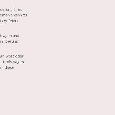
uerung ihres
remonie kann zu
) gefeiert
 tragen und
hr bei uns
Photo: Sabine Holaube
ern wollt oder
t Tirols sagen
en diese