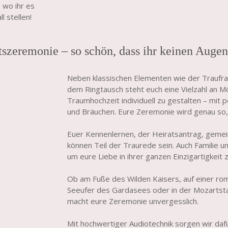
 wo ihr es
 stellen!
tszeremonie – so schön, dass ihr keinen Auge
Neben klassischen Elementen wie der Traufr
dem Ringtausch steht euch eine Vielzahl an Mö
Traumhochzeit individuell zu gestalten – mit 
und Bräuchen. Eure Zeremonie wird genau so, 
Euer Kennenlernen, der Heiratsantrag, gem
können Teil der Traurede sein. Auch Familie u
um eure Liebe in ihrer ganzen Einzigartigkeit z
Ob am Fuße des Wilden Kaisers, auf einer rom
Seeufer des Gardasees oder in der Mozartsta
macht eure Zeremonie unvergesslich.
Mit hochwertiger Audiotechnik sorgen wir daf