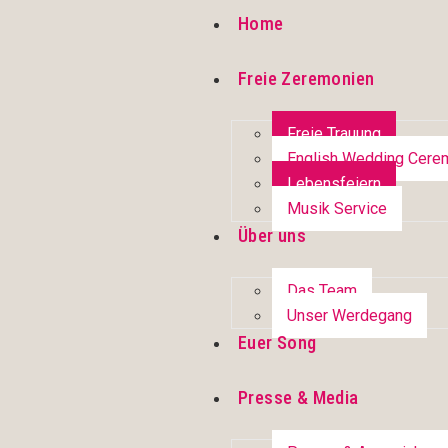
Home
Freie Zeremonien
Freie Trauung
English Wedding Cere
Lebensfeiern
Musik Service
Über uns
Das Team
Unser Werdegang
Euer Song
Presse & Media