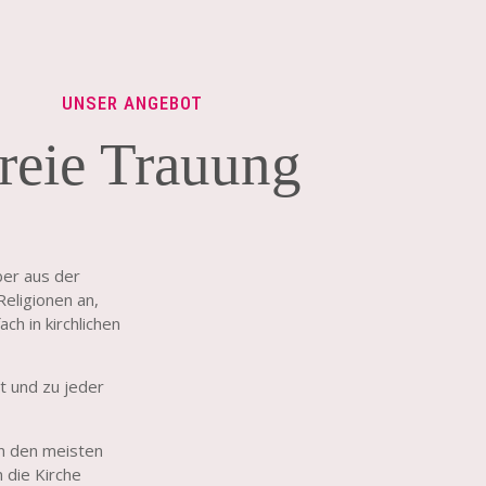
UNSER ANGEBOT
reie Trauung
ber aus der
eligionen an,
ch in kirchlichen
t und zu jeder
Photo: Blitzkne
in den meisten
 die Kirche