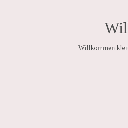
Wil
Willkommen kleine
Photo: Sabine Holaubek Photodesign