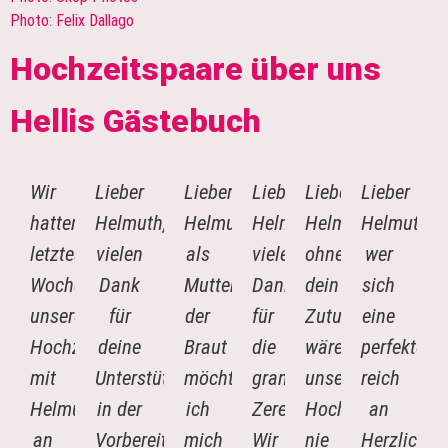
Photo: Felix Dallago
Hochzeitspaare über uns
Hellis Gästebuch
Wir
Lieber
Lieber
Lieber
Lieber
Lieber
hatten
Helmuth,
Helmuth,
Helmuth,
Helmuth,
Helmuth,
letztes
vielen
als
vielen
ohne
wer
Wochenende
Dank
Mutter
Dank
dein
sich
unsere
für
der
für
Zutun
eine
Hochzeit
deine
Braut
die
wäre
perfekte,
mit
Unterstützung
möchte
grandiose
unsere
reich
Helmuth
in der
ich
Zeremonie!
Hochzeit
an
an
Vorbereitungszeit
mich
Wir
nie
Herzlichkei