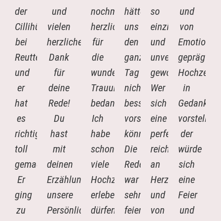
der
und
nochmal
hätten
so
und
Cillihütte
vielen
herzliche
uns
einzigartig
von
bei
herzlichen
für
den
und
Emotionen
Reutte
Dank
die
ganzen
unvergesslich
geprägte
und
für
wunderschöne
Tag
geworden.
Hochzeit
er
deine
Trauung
nicht
Wer
in
hat
Rede!
bedanken.
bessert
sich
Gedanken
es
Du
Ich
vorstellen
eine
vorstellt,
richtig
hast
habe
können!
perfekt,
der
toll
mit
schon
Die
reich
würde
gemacht.
deinen
viele
Rede
an
sich
Er
Erzählungen
Hochzeiten
war
Herzlichkeit,
eine
ging
unsere
erleben
sehr
und
Feier
zu
Persönlichkeiten
dürfen,
feierlich,
von
und