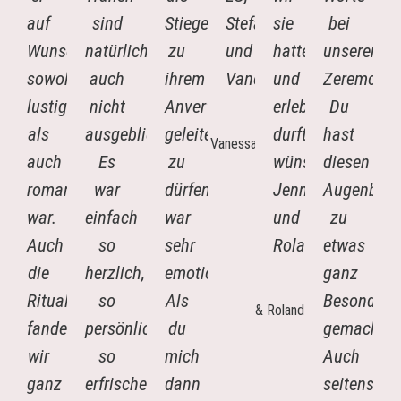
auf
sind
Stiege
Stefan
sie
bei
Wunsch
natürlich
zu
und
hatten,
unserer
sowohl
auch
ihrem
Vanessa
und
Zeremonie
lustig
nicht
Anvertrauten
erleben
Du
Stefan
als
ausgeblieben.
geleiten
durften
hast
&
auch
Es
zu
wünschen.
diesen
Vanessa
romantisch
war
dürfen,
Jennifer
Augenblic
war.
einfach
war
und
zu
Auch
so
sehr
Roland
etwas
die
herzlich,
emotional.
ganz
Jennifer
Rituale
so
Als
Besondere
&
fanden
persönlich,
du
gemacht.
Roland
wir
so
mich
Auch
ganz
erfrischend
dann
seitens