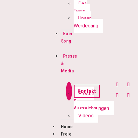
Das
Team
Unser
Werdegang
Euer
Song
Presse
&
Media
Kontakt
Presse
&
Auszeichnungen
Videos
Home
Freie