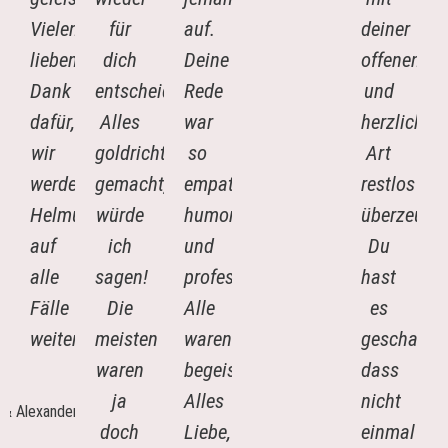
Vielen
für
auf.
deiner
lieben
dich
Deine
offenen
Dank
entscheiden.
Rede
und
dafür,
Alles
war
herzlichen
wir
goldrichtig
so
Art
werden
gemacht,
empathisch,
restlos
Helmuth
würde
humorvoll
überzeugt.
auf
ich
und
Du
alle
sagen!
professionell.
hast
Fälle
Die
Alle
es
weiterempfehlen…!
meisten
waren
geschafft,
waren
begeistert.
dass
Raphaela
ja
Alles
nicht
&
doch
Liebe,
einmal
Alexander