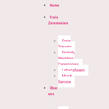
Home
Freie
Zeremonien
Freie
Trauung
English
Wedding
Ceremonies
Lebensfeiern
Musik
Service
Über
uns