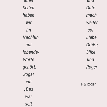
allen
und
Seiten
Gute-
haben
mach
wir
weiter
im
so!
Nachhinein
Liebe
nur
Grüße,
lobende/anerkennende
Silke
Worte
und
gehört.
Roger
Sogar
Silk
ein
&
„Das
Rog
war
seit