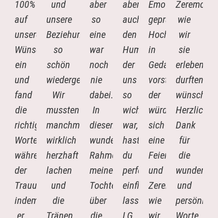
100%
und
aber
aber
Emotionen
Zeremonie
auf
unsere
so
auch
geprägte
wie
unsere
Beziehung
eine
den
Hochzeit
wir
Wünsche
so
war
Humor,
in
sie
ein
schön
noch
der
Gedanken
erleben
und
wiedergegeben.
nie
uns
vorstellt,
durften,
fand
Wir
dabei.
so
der
wünschen.
die
mussten
In
wichtig
würde
Herzlichen
richtigen
manchmal
diesem
war,
sich
Dank
Worte
wirklich
wunderschönen
hast
eine
für
während
herzhaft
Rahmen
du
Feier
die
der
lachen
meine
perfekt
und
wundersch
Trauung,
und
Tochter
einfließen
Zeremonie
und
indem
die
über
lassen.
wie
persönlich
er
Tränen
die
LG,
wir
Worte