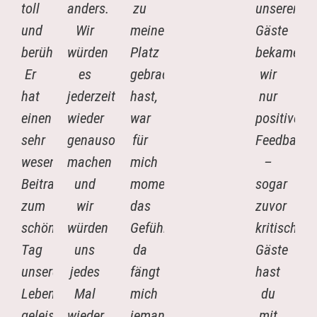
toll
anders.
zu
unserer
und
Wir
meinem
Gäste
berührend.
würden
Platz
bekamen
Er
es
gebracht
wir
hat
jederzeit
hast,
nur
einen
wieder
war
positives
sehr
genauso
für
Feedback
wesentlichen
machen
mich
–
Beitrag
und
momentan
sogar
zum
wir
das
zuvor
schönsten
würden
Gefühl,
kritische
Tag
uns
da
Gäste
unseres
jedes
fängt
hast
Lebens
Mal
mich
du
geleistet.
wieder
jemand
mit